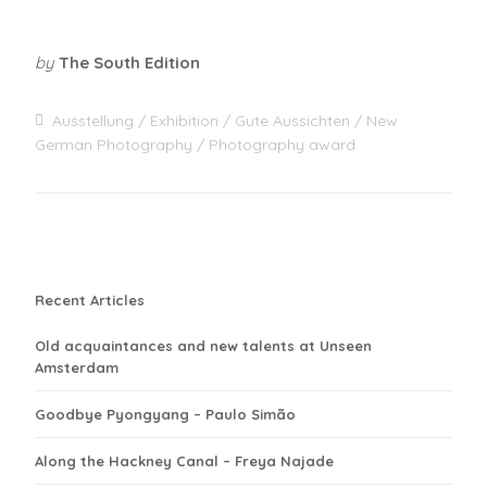
by
The South Edition
Ausstellung
Exhibition
Gute Aussichten
New
German Photography
Photography award
Recent Articles
Old acquaintances and new talents at Unseen
Amsterdam
Goodbye Pyongyang – Paulo Simão
Along the Hackney Canal – Freya Najade